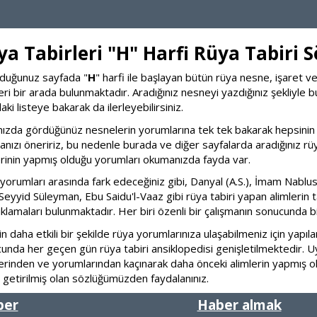
ya Tabirleri "H" Harfi Rüya Tabiri 
duğunuz sayfada "
H
" harfi ile başlayan bütün rüya nesne, işaret ve
leri bir arada bulunmaktadır. Aradığınız nesneyi yazdığınız şekliyle 
ki listeye bakarak da ilerleyebilirsiniz.
ızda gördüğünüz nesnelerin yorumlarına tek tek bakarak hepsinin
nızı öneririz, bu nedenle burada ve diğer sayfalarda aradığınız rü
erinin yapmış olduğu yorumları okumanızda fayda var.
yorumları arasında fark edeceğiniz gibi, Danyal (A.S.), İmam Nablusi,
, Seyyid Süleyman, Ebu Saidu'l-Vaaz gibi rüya tabiri yapan alimlerin t
ıklamaları bulunmaktadır. Her biri özenli bir çalışmanın sonucunda bir
in daha etkili bir şekilde rüya yorumlarınıza ulaşabilmeniz için yapıla
unda her geçen gün rüya tabiri ansiklopedisi genişletilmektedir. 
lerinden ve yorumlarından kaçınarak daha önceki alimlerin yapmış o
 getirilmiş olan sözlüğümüzden faydalanınız.
ber
Haber almak