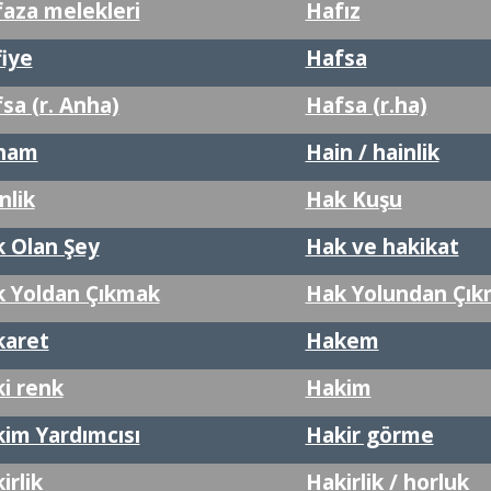
aza melekleri
Hafız
iye
Hafsa
sa (r. Anha)
Hafsa (r.ha)
ham
Hain / hainlik
nlik
Hak Kuşu
 Olan Şey
Hak ve hakikat
 Yoldan Çıkmak
Hak Yolundan Çı
karet
Hakem
i renk
Hakim
im Yardımcısı
Hakir görme
irlik
Hakirlik / horluk