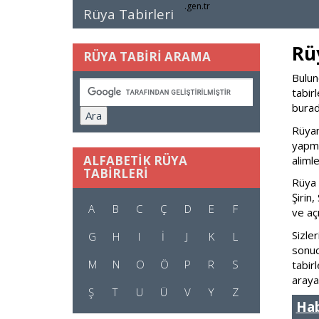
.gen.tr
Rüya Tabirleri
Rü
RÜYA TABİRİ ARAMA
Bulun
tabir
burada
Rüyan
yapma
ALFABETİK RÜYA
aliml
TABİRLERİ
Rüya 
Şirin
A
B
C
Ç
D
E
F
ve aç
Sizler
G
H
I
İ
J
K
L
sonuc
M
N
O
Ö
P
R
S
tabir
araya
Ş
T
U
Ü
V
Y
Z
Ha