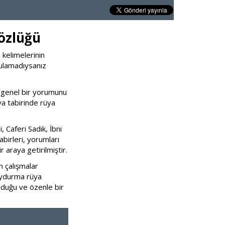
Sözlüğü
 kelimelerinin
bulamadıysanız
 genel bir yorumunu
ya tabirinde rüya
 Caferi Sadık, İbni
abirleri, yorumları
 araya getirilmiştir.
n çalışmalar
Uydurma rüya
lduğu ve özenle bir