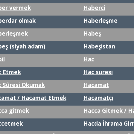
ber vermek
Haberci
erdar olmak
Haberleşme
berleşmek
Habeş
eş (siyah adam)
Habeşistan
il
Hac
c Etmek
Hac suresi
 Sûresi Okumak
Hacamat
camat / Hacamat Etmek
Hacamatçı
ca gitmek
Hacca Gitmek / 
ccetmek
Hacda İhrama Gi