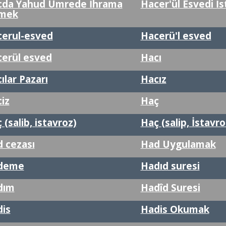
cda Yahud Umrede İhrama
Hacer'ül Esvedi İs
rmek
erul-esved
Hacerü'l esved
erül esved
Hacı
ılar Pazarı
Hacız
iz
Haç
 (salib, istavroz)
Haç (salip, İstavro
 cezası
Had Uygulamak
deme
Hadıd suresi
dım
Hadîd Suresi
is
Hadis Okumak