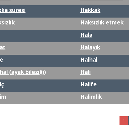
ka suresi
Hakkak
sızlık
Haksızlık etmek
Hala
at
Halayık
e
Halhal
hal (ayak bileziği)
Halı
iç
Halife
im
Halimlik
1