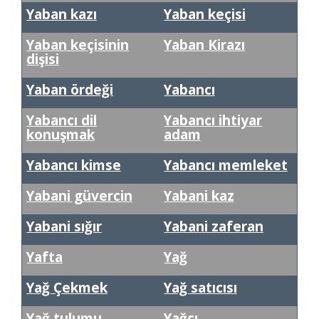
Yaban kazı
Yaban keçisi
Yaban keçisinin
Yaban Kirazı
dişisi
Yaban ördeği
Yabancı
Yabancı dil
Yabancı ihtiyar
konuşmak
adam
Yabancı kimse
Yabancı memleket
Yabani güvercin
Yabani kaz
Yabani sığır
Yabani zaferan
Yafta
Yağ
Yağ Çekmek
Yağ satıcısı
Yağ tulumu
Yağcı