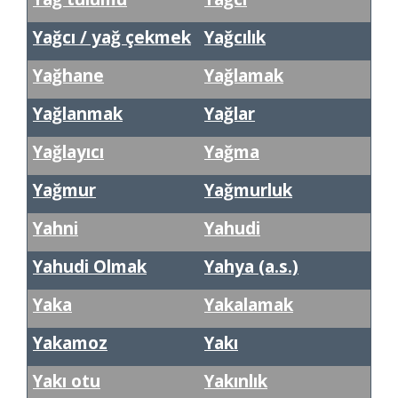
Yağcı / yağ çekmek
Yağcılık
Yağhane
Yağlamak
Yağlanmak
Yağlar
Yağlayıcı
Yağma
Yağmur
Yağmurluk
Yahni
Yahudi
Yahudi Olmak
Yahya (a.s.)
Yaka
Yakalamak
Yakamoz
Yakı
Yakı otu
Yakınlık