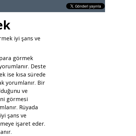
ek
mek iyi şans ve
 para görmek
 yorumlanır. Deste
k ise kısa sürede
ak yorumlanır. Bir
lduğunu ve
ini görmesi
mlanır. Rüyada
yi şans ve
meye işaret eder.
anır.