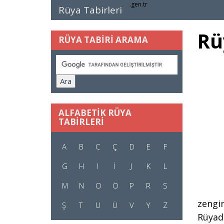
.gen.tr
Rüya Tabirleri
Rü
RÜYA TABİRİ ARAMA
ALFABETİK RÜYA
TABİRLERİ
A
B
C
Ç
D
E
F
G
H
I
İ
J
K
L
M
N
O
Ö
P
R
S
zengin
Ş
T
U
Ü
V
Y
Z
Rüyada