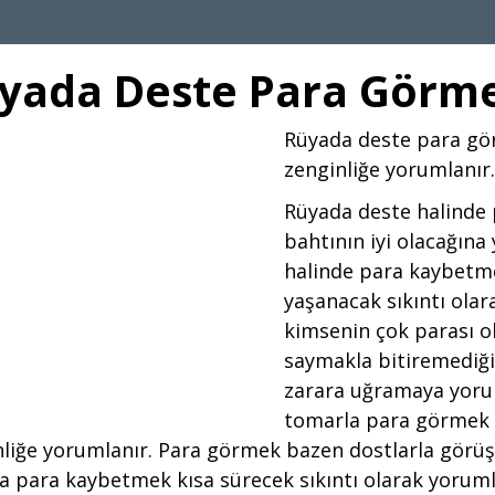
yada Deste Para Görm
Rüyada deste para gör
zenginliğe yorumlanır.
Rüyada deste halinde
bahtının iyi olacağına
halinde para kaybetme
yaşanacak sıkıntı olar
kimsenin çok parası o
saymakla bitiremediğ
zarara uğramaya yoru
tomarla para görmek i
liğe yorumlanır. Para görmek bazen dostlarla görüş
 para kaybetmek kısa sürecek sıkıntı olarak yoruml