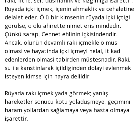
raki, fitne, ser, düsmanlik ve kizginliga isarettir.
Rüyada içki içmek, içenin ahmaklik ve cehaletine
delalet eder. Ölü bir kimsenin rüyada içki içtigi
görülse, o ölü ahirette nimet erisimindedir.
Çünkü sarap, Cennet ehlinin içkisindendir.
Ancak, ölünün devamli raki içmekle ölmüs
olmasi ve hayatinda içki içmeyi helal, itikad
edenlerden olmasi tabirden müstesnadir. Raki,
su ile kanstinlarak içildiginden dolayi evlenmek
isteyen kimse için hayra delildir
Rüyada rakı içmek yada görmek; yanlış
hareketler sonucu kötü yoladüşmeye, geçimini
haram yollardan sağlamaya veya hasta olmaya
işarettir.